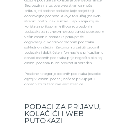
osobne podatke za korištenje ove web stranice.
Bez obzira na to, ova web stranica može
prikupljati osobne podatke koje posjetitelji
dobrovoljno podnose. Ako je to slučaj (na web-
stranici postoji neki sustav ili aplikacija koji se
koriste za prikupljanje ili obradu osobnih
podataka za razne svrhe) suglasnost s obradom
vaših osobnih podataka prikupit će
odgovarajući kontrolor osobnih podataka
sukladno važećim Zakonom o zaštiti osobnih
podataka i dobit ćete informacije o prikupljanju i
obradi osobnih podataka prije nego što bilo koji
osobni podatak bude preuzet ili obrađen.
Posebne kategorije osobnih podataka (osobito
osjetljivi osobni podaci) neće se prikupljati i
obrađivati putem ove web stranice.
PODACI ZA PRIJAVU,
KOLAČIĆI I WEB
PUTOKAZI