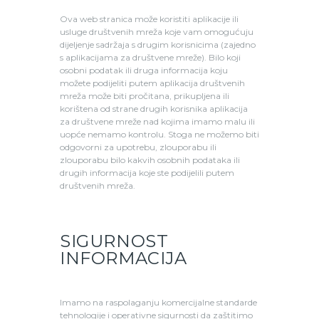
Ova web stranica može koristiti aplikacije ili
usluge društvenih mreža koje vam omogućuju
dijeljenje sadržaja s drugim korisnicima (zajedno
s aplikacijama za društvene mreže). Bilo koji
osobni podatak ili druga informacija koju
možete podijeliti putem aplikacija društvenih
mreža može biti pročitana, prikupljena ili
korištena od strane drugih korisnika aplikacija
za društvene mreže nad kojima imamo malu ili
uopće nemamo kontrolu. Stoga ne možemo biti
odgovorni za upotrebu, zlouporabu ili
zlouporabu bilo kakvih osobnih podataka ili
drugih informacija koje ste podijelili putem
društvenih mreža.
SIGURNOST
INFORMACIJA
Imamo na raspolaganju komercijalne standarde
tehnologije i operativne sigurnosti da zaštitimo