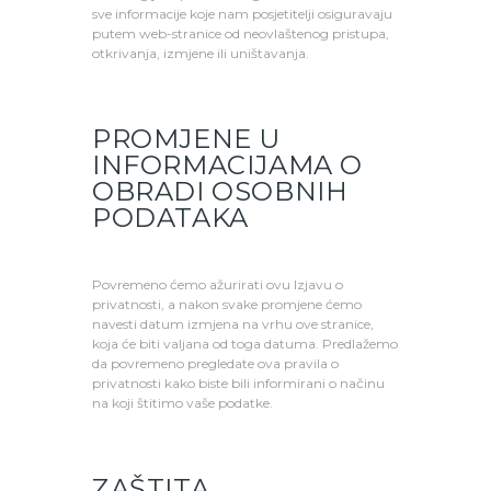
sve informacije koje nam posjetitelji osiguravaju
putem web-stranice od neovlaštenog pristupa,
otkrivanja, izmjene ili uništavanja.
PROMJENE U
INFORMACIJAMA O
OBRADI OSOBNIH
PODATAKA
Povremeno ćemo ažurirati ovu Izjavu o
privatnosti, a nakon svake promjene ćemo
navesti datum izmjena na vrhu ove stranice,
koja će biti valjana od toga datuma. Predlažemo
da povremeno pregledate ova pravila o
privatnosti kako biste bili informirani o načinu
na koji štitimo vaše podatke.
ZAŠTITA