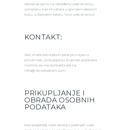
odnosi se samo na određenu web stranicu
označenu kao Hrvatska u gornjem desnom
kutu, u daljnjem tekstu “ova web stranica”.
KONTAKT:
Ako imate bilo kakvih pitanja o Izjavi o
privatnosti, prikupljanju ili obradi podataka
molimo da nas kontaktirate na
info@ribnjaksiscani.com
PRIKUPLJANJE I
OBRADA OSOBNIH
PODATAKA
Kao posjetitelj niste obvezni podnijeti vaše