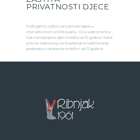
PRIVATNOSTI DJECE
Poštujemo zaštitu privatnosti djece u
interaktivnom online svijetu. Ova web stranica
nije namijenjena djeci mlađoj od 12 godina. Naša
pravila zabranjuju prikupljanje ili zadržavanje
podataka o osobama mlađim od 12 godina.