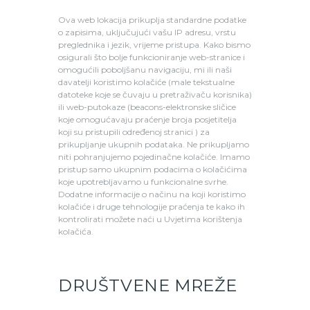
Ova web lokacija prikuplja standardne podatke
o zapisima, uključujući vašu IP adresu, vrstu
preglednika i jezik, vrijeme pristupa. Kako bismo
osigurali što bolje funkcioniranje web-stranice i
omogućili poboljšanu navigaciju, mi ili naši
davatelji koristimo kolačiće (male tekstualne
datoteke koje se čuvaju u pretraživaču korisnika)
ili web-putokaze (beacons-elektronske sličice
koje omogućavaju praćenje broja posjetitelja
koji su pristupili određenoj stranici ) za
prikupljanje ukupnih podataka. Ne prikupljamo
niti pohranjujemo pojedinačne kolačiće. Imamo
pristup samo ukupnim podacima o kolačićima
koje upotrebljavamo u funkcionalne svrhe.
Dodatne informacije o načinu na koji koristimo
kolačiće i druge tehnologije praćenja te kako ih
kontrolirati možete naći u Uvjetima korištenja
kolačića.
DRUŠTVENE MREŽE