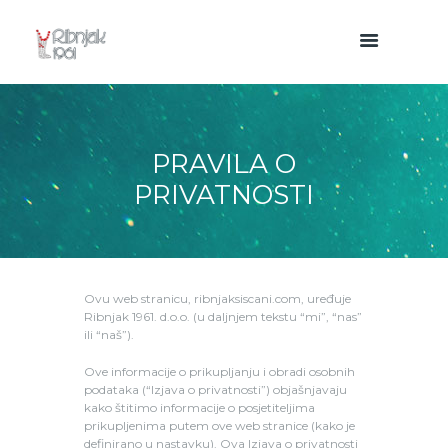
PRAVILA O
PRIVATNOSTI
Ovu web stranicu, ribnjaksiscani.com, uređuje
Ribnjak 1961. d.o.o. (u daljnjem tekstu “mi”, “nas”
ili “naš”).
Ove informacije o prikupljanju i obradi osobnih
podataka (“Izjava o privatnosti”) objašnjavaju
kako štitimo informacije o posjetiteljima
prikupljenima putem ove web stranice (kako je
definirano u nastavku). Ova Izjava o privatnosti