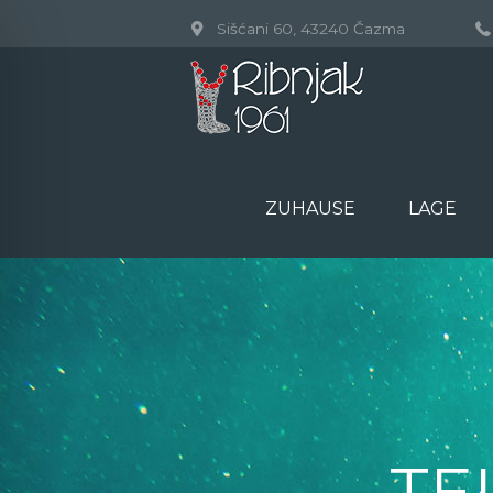
Sišćani 60, 43240 Čazma
ZUHAUSE
LAGE
TE