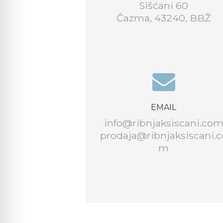
Sišćani 60
Čazma, 43240, BBŽ
EMAIL
info@ribnjaksiscani.co
prodaja@ribnjaksiscani.c
m