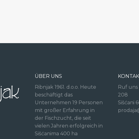
ÜBER UNS
KONTA
Ribnjak 1961. d.o.o. Heute
Ruf uns
beschäftigt das
208
Unternehmen 19 Personen
Sišćani 
mit großer Erfahrung in
prodaja
der Fischzucht, die seit
vielen Jahren erfolgreich in
Sišćanima 400 ha