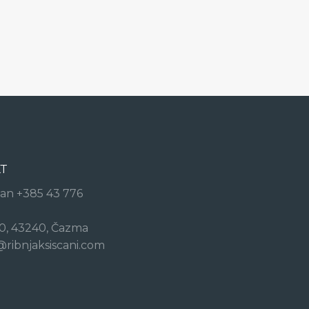
KT
 an +385 43 776
60, 43240, Čazma
@ribnjaksiscani.com